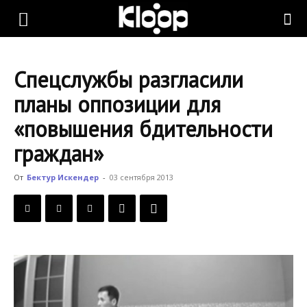
KLOOP.KG
Спецслужбы разгласили
—
планы оппозиции для
«повышения бдительности
Новости
граждан»
От
Бектур Искендер
-
03 сентября 2013
Кыргызстана