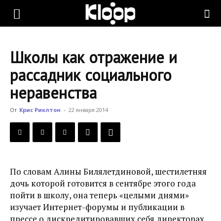
KLOOP.KG
Школы как отражение и
—
рассадник социального
неравенства
Новости
От
Крис Риклтон
-
22 января 2014
Кыргызстана
По словам Алины Билялетдиновой, шестилетняя
дочь которой готовится в сентябре этого года
пойти в школу, она теперь «целыми днями»
изучает Интернет-форумы и публикации в
прессе о дискредитировавших себя директорах