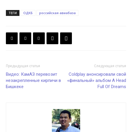
ТЕГИ
ОДКБ
российская авиабаза
Предыдущая статья
Следующая статья
Видео: КамАЗ перевозит
Coldplay анонсировали свой
незакрепленные кирпичи в
«финальный» альбом A Head
Бишкеке
Full Of Dreams