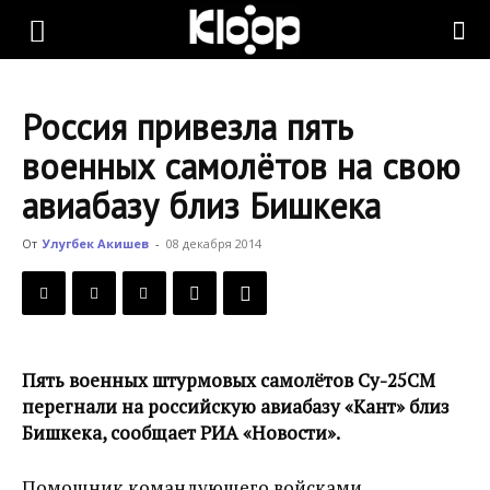
KLOOP.KG
Россия привезла пять
—
военных самолётов на свою
авиабазу близ Бишкека
Новости
От
Улугбек Акишев
-
08 декабря 2014
Кыргызстана
Пять военных штурмовых самолётов Су-25СМ
перегнали на российскую авиабазу «Кант» близ
Бишкека, сообщает РИА «Новости».
Помощник командующего войсками