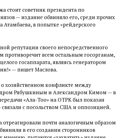
жа стоит советник президента по
зов — издание обвиняло его, среди прочих
 Атамбаева, в попытке «рейдерского
ценой репутации своего непосредственного
м противоречит всем остальным госорганам,
целого госаппарата, являясь генератором
ии!» — пишет Маслова.
 о хозяйственном конфликте между
ндром Рябушкиным и Александром Кимом — в
передачи «Ала-Тоо» на ОТРК был показан
 связали с посольством США и оппозицией.
а отреагировали почти аналогичным образом
бвинили в его создании сторонников
их мнению, пытаются «захватить» издание.