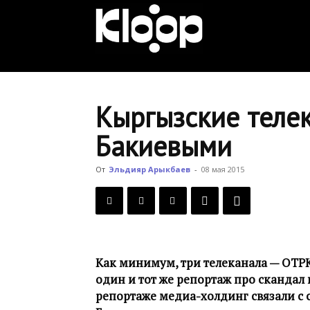
KLOOP.KG
—
Кыргызские теле
Бакиевыми
Новости
От
Эльдияр Арыкбаев
-
08 мая 2015
Кыргызстана
Как минимум, три телеканала — ОТРК
один и тот же репортаж про скандал
репортаже медиа-холдинг связали с 