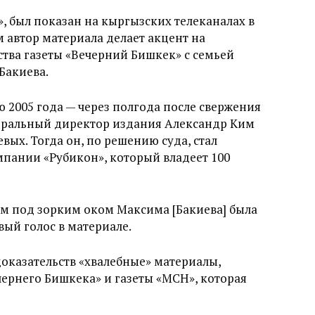
, был показан на кыргызских телеканалах в
м автор материала делает акцент на
тва газеты «Вечерний Бишкек» с семьей
Бакиева.
ю 2005 года — через полгода после свержения
неральный директор издания Александр Ким
вых. Тогда он, по решению суда, стал
пании «Рубикон», который владеет 100
им под зорким оком Максима [Бакиева] была
вый голос в материале.
доказательств «хвалебные» материалы,
ернего Бишкека» и газеты «МСН», которая