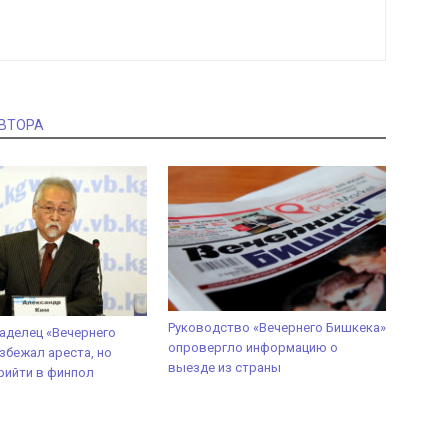
АВТОРА
Руководство «Вечернего Бишкека»
аделец «Вечернего
опровергло информацию о
збежал ареста, но
выезде из страны
рийти в финпол