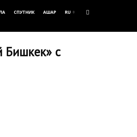
ЛА
СПУТНИК
АШАР
RU
й Бишкек» с