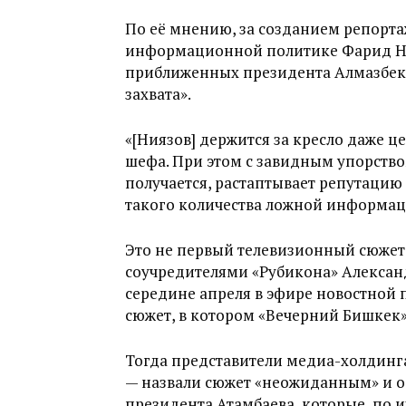
По её мнению, за созданием репорта
информационной политике Фарид Ния
приближенных президента Алмазбека
захвата».
«[Ниязов] держится за кресло даже 
шефа. При этом с завидным упорство
получается, растаптывает репутацию 
такого количества ложной информац
Это не первый телевизионный сюжет
соучредителями «Рубикона» Алекса
середине апреля в эфире новостной 
сюжет, в котором «Вечерний Бишкек»
Тогда представители медиа-холдинг
— назвали сюжет «неожиданным» и о
президента Атамбаева, которые, по 