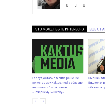
ЭТО МОЖЕТ БЫТЬ ИНТЕРЕСНО
ЕЩЕ ОТ 
Горсуд оставил в силе решение,
Бывший вл
по которому Kaktus.media обязано
Бишкека» и
выплатить 1 млн сомов
обязался п
«Вечернему Бишкеку»