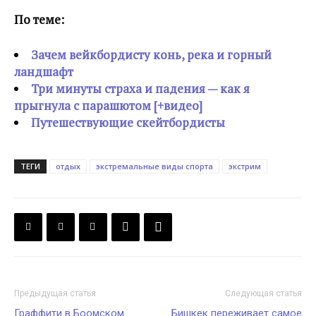
По теме:
Зачем вейкбордисту конь, река и горный
ландшафт
Три минуты страха и падения — как я
прыгнула с парашютом [+видео]
Путешествующие скейтбордисты
ТЕГИ
отдых
экстремальные виды спорта
экстрим
Предыдущая статья
Следующая статья
Граффити в Боомском
Бишкек переживает самое