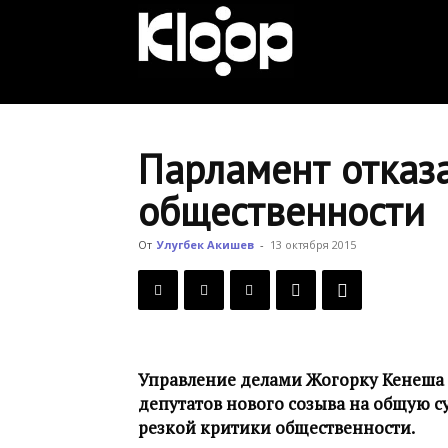
KLOOP.KG
—
Парламент отказа
общественности
Новости
От
Улугбек Акишев
-
13 октября 2015
Кыргызстана
Управление делами Жогорку Кенеша 
депутатов нового созыва на общую су
резкой критики общественности.