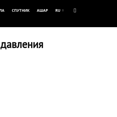
ЛА
СПУТНИК
АШАР
RU
 давления