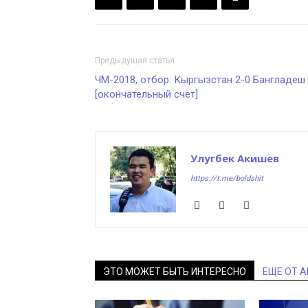
Предыдущая статья
ЧМ-2018, отбор: Кыргызстан 2-0 Бангладеш
[окончательный счет]
Улугбек Акишев
https://t.me/boldshit
ЭТО МОЖЕТ БЫТЬ ИНТЕРЕСНО
ЕЩЕ ОТ 