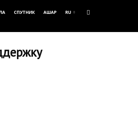
ЛА
СПУТНИК
АШАР
RU
ддержку