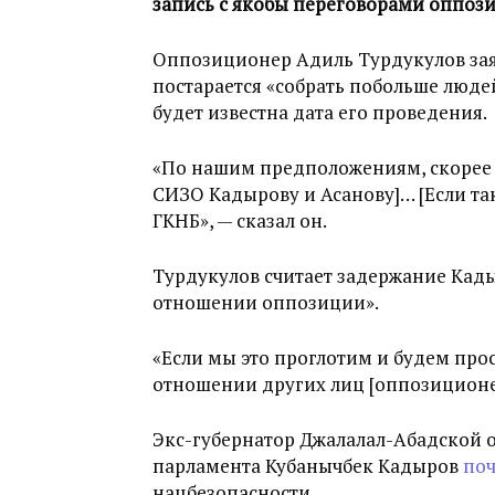
запись с якобы переговорами оппоз
Оппозиционер Адиль Турдукулов заяв
постарается «собрать побольше людей
будет известна дата его проведения.
«По нашим предположениям, скорее в
СИЗО Кадырову и Асанову]… [Если та
ГКНБ», — сказал он.
Турдукулов считает задержание Кад
отношении оппозиции».
«Если мы это проглотим и будем прос
отношении других лиц [оппозиционер
Экс-губернатор Джалалал-Абадской о
парламента Кубанычбек Кадыров
поч
нацбезопасности.