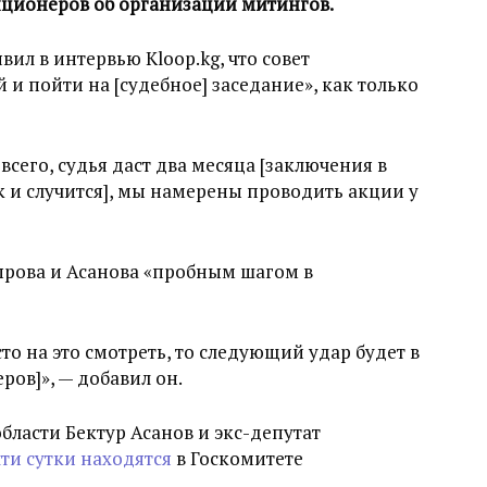
иционеров об организации митингов.
ил в интервью Kloop.kg, что совет
 и пойти на [судебное] заседание», как только
сего, судья даст два месяца [заключения в
к и случится], мы намерены проводить акции у
ырова и Асанова «пробным шагом в
то на это смотреть, то следующий удар будет в
ов]», — добавил он.
бласти Бектур Асанов и экс-депутат
ти сутки находятся
в Госкомитете