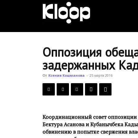
KLOOP.KG
—
Оппозиция обеща
задержанных Кад
Новости
От
Ксения Кошманова
-
25 марта 2016
Кыргызстана
Координационный совет оппозиции 
Бектура Асанова и Кубанычбека Кад
обвинению в попытке свержения влас