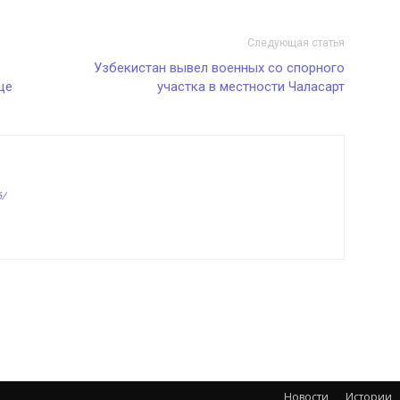
Следующая статья
Узбекистан вывел военных со спорного
це
участка в местности Чаласарт
6/
Новости
Истории