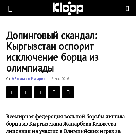
KLOOP.KG
Допинговый скандал:
—
Кыргызстан оспорит
исключение борца из
Новости
олимпиады
От
Айжамал Идирис
-
13 мая 2016
Кыргызстана
Всемирная федерация вольной борьбы лишила
борца из Кыргызстана Жанарбека Кенжеева
лицензии на участие в Олимпийских играх за