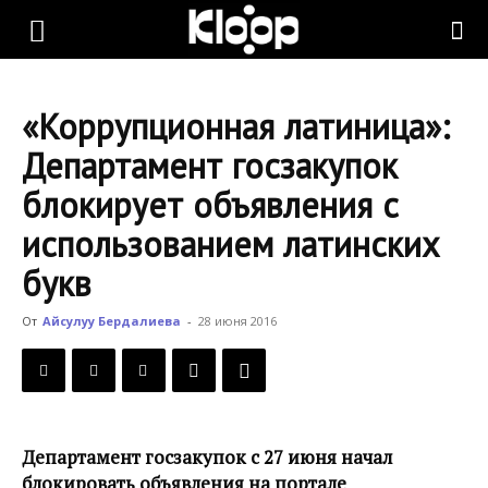
KLOOP.KG
«Коррупционная латиница»:
—
Департамент госзакупок
блокирует объявления с
Новости
использованием латинских
букв
Кыргызстана
От
Айсулуу Бердалиева
-
28 июня 2016
Департамент госзакупок с 27 июня начал
блокировать объявления на портале