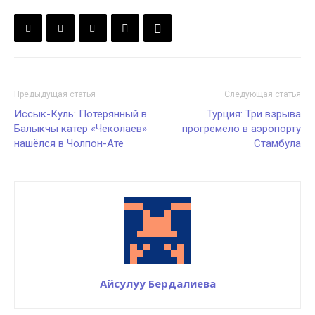
Предыдущая статья
Следующая статья
Иссык-Куль: Потерянный в
Турция: Три взрыва
Балыкчы катер «Чеколаев»
прогремело в аэропорту
нашёлся в Чолпон-Ате
Стамбула
Айсулуу Бердалиева