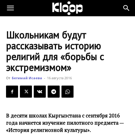
KLOOP.KG
Школьникам будут
—
рассказывать историю
религий для «борьбы с
Новости
экстремизмом»
От
Бегимай Исаева
-
16 августа 2016
Кыргызстана
В десяти школах Кыргызстана с сентября 2016
года начнется изучение пилотного предмета —
«История религиозной культуры».