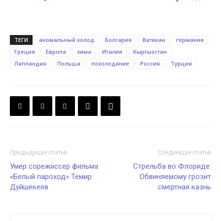
ТЕГИ
аномальный холод
Болгария
Ватикан
германия
Греция
Европа
зима
Италия
Кыргызстан
Лапландия
Польша
похолодание
Россия
Турция
Предыдущая статья
Следующая статья
Умер сорежиссер фильма
Стрельба во Флориде:
«Белый пароход» Темир
Обвиняемому грозит
Дуйшекеев
смертная казнь