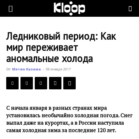
KLOOP.KG
Ледниковый период: Как
—
мир переживает
аномальные холода
Новости
От
Метин Казама
-
08 января 2017
Кыргызстана
С начала января в разных странах мира
установилась необычайно холодная погода. Снег
выпал даже на курортах, а в России наступила
самая холодная зима за последние 120 лет.