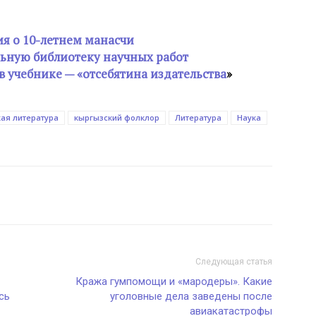
я о 10-летнем манасчи
ьную библиотеку научных работ
 учебнике — «отсебятина издательства
»
ая литература
кыргызский фолклор
Литература
Наука
Следующая статья
Кража гумпомощи и «мародеры». Какие
сь
уголовные дела заведены после
авиакатастрофы