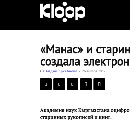
KLOOP.KG
—
«Манас» и старин
создала электро
Новости
От
Айдай Эркебаева
-
26 января 2017
Кыргызстана
Академия наук Кыргызстана оцифров
старинных рукописей и книг.