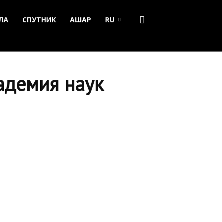
ЛА
СПУТНИК
АШАР
RU
адемия наук