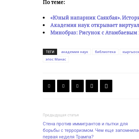
По теме:
«Юный напарник Саякбая». Истори
Академия наук открывает виртуал
Минобраз: Рисунок с Атамбаевым в
ТЕГИ
академия наук
библиотека
кыргызск
эпос Манас
Предыдущая статья
Стена против иммигрантов и пытки для
борьбы с терроризмом. Чем еще запомнила
первая неделя Трампа?