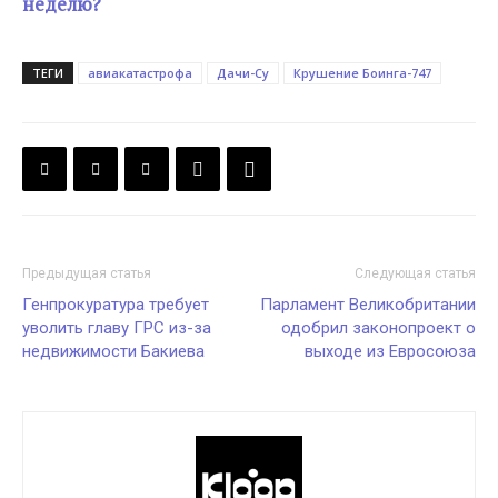
неделю?
ТЕГИ
авиакатастрофа
Дачи-Су
Крушение Боинга-747
Предыдущая статья
Следующая статья
Генпрокуратура требует
Парламент Великобритании
уволить главу ГРС из-за
одобрил законопроект о
недвижимости Бакиева
выходе из Евросоюза