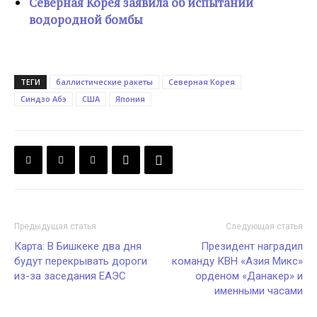
Северная Корея заявила об испытании
водородной бомбы
ТЕГИ
баллистические ракеты
Северная Корея
Синдзо Абэ
США
Япония
Предыдущая статья
Следующая статья
Карта: В Бишкеке два дня
Президент наградил
будут перекрывать дороги
команду КВН «Азия Микс»
из-за заседания ЕАЭС
орденом «Данакер» и
именными часами