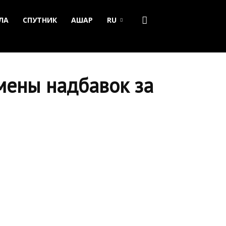
ЛА
СПУТНИК
АШАР
RU
тмены надбавок за