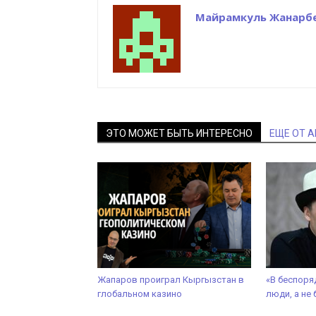
Майрамкуль Жанарб
ЭТО МОЖЕТ БЫТЬ ИНТЕРЕСНО
ЕЩЕ ОТ 
Жапаров проиграл Кыргызстан в
«В беспоря
глобальном казино
люди, а не