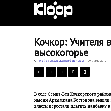
KLOOP.KG
—
Кочкор: Учителя 
высокогорье
Новости
От
Майрамкуль Жанарбек кызы
-
20 марта 2017
Кыргызстана
В селе Семиз-Бел Кочкорского район
имени Арзымкана Бостонова вышли н
власти перестали платить надбавку в 