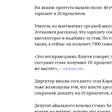
На акцию протеста вышли около 40 у
зарплате в 20 процентов.
Учитель по математике средней шк
Эсеналиев рассказал, что зарплату со
высокогорье и надбавку за стаж. По е
тысяч, а сейчас он получает 7900 сомо
«Это несправедливо. Власти говорят, 
соседних селах получают 10-процент
же высоте», —
сказал он
.
Директор школы соседнего села Кара
тоже возмущены тем, что власти урез
сократили доплату на 10 процентов, х
Депутат айыльного кенеша Семиз-Бел
вышли на митинг, потому что власти