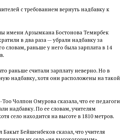
чителей с требованием вернуть надбавку к
олы имени Арзымкана Бостонова Темирбек
кратили в два раза — убрали надбавку за
го словам, раньше у него была зарплата в 14
в.
что раньше считали зарплату неверно. Но в
ную надбавку, хотя они расположены на такой
-Тоо Чолпон Омурова сказала, что ее педагоги
али надбавку. По ее словам, учителям
отя село находится на высоте в 1810 метров.
 Бакыт Бейшенбеков сказал, что учителя
 признали их село «не высокогорным».