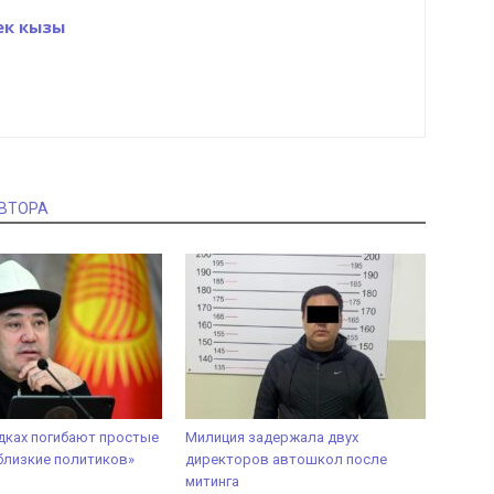
ек кызы
АВТОРА
дках погибают простые
Милиция задержала двух
 близкие политиков»
директоров автошкол после
митинга