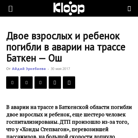
KLOOP.KG
Двое взрослых и ребенок
—
погибли в аварии на трассе
Баткен — Ош
Новости
От
Айдай Эркебаева
-
30 мая 2017
Кыргызстана
В аварии на трассе в Баткенской области погибли
двое взрослых и ребенок, еще шестеро человек
госпитализированы. ДТП произошло из-за того,
что у «Хонды Степвагон», перевозившей
пассажиров, на большой скорости лопнуло