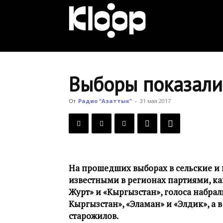
KLOOP.KG
—
Выборы показали
Новости
От
Радио "Азаттык"
-
31 мая 2017
Кыргызстана
На прошедших выборах в сельские и
известными в регионах партиями, как
Журт» и «Кыргызстан», голоса набра
Кыргызстан», «Эламан» и «Элдик», а
старожилов.