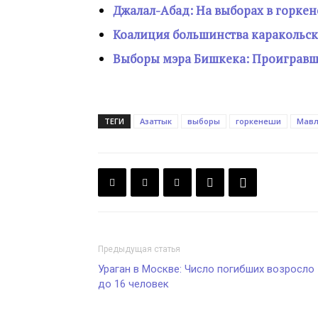
Джалал-Абад: На выборах в горкен
Коалиция большинства каракольск
Выборы мэра Бишкека: Проигравши
ТЕГИ
Азаттык
выборы
горкенеши
Мавл
Предыдущая статья
Ураган в Москве: Число погибших возросло
до 16 человек