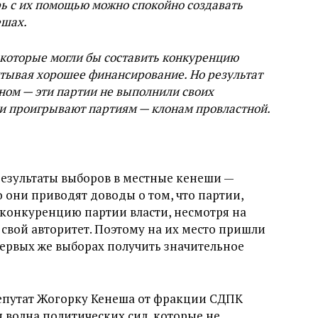
рь с их помощью можно спокойно создавать
ешах.
, которые могли бы составить конкуренцию
итывая хорошее финансирование. Но результат
ном — эти партии не выполнили своих
и проигрывают партиям — клонам провластной.
 результаты выборов в местные кенеши —
о они приводят доводы о том, что партии,
 конкуренцию партии власти, несмотря на
 свой авторитет. Поэтому на их место пришли
ервых же выборах получить значительное
путат Жогорку Кенеша от фракции СДПК
ая волна политических сил, которые не