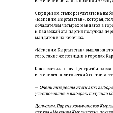
изменений остались позиции «Респу
Сюрпризом стали результаты на выб
«Мекеним Кыргызстан», которая, полу
обладателем четырех мандатов в гор
и Кадамжай эта партия получила перв
мандатов в их кенешах.
«Мекеним Кыргызстан» вышла на втор
того, такие же позиции в городах Кар
Как заметила глава Центризбиркома
изменился политический состав мес
—
Очень интересны итоги этих выборо
участвовавшие в выборах, получили бо
Допустим, Партия коммунистов Кыргыз
партия «Мекеним Кыргызстан» показала