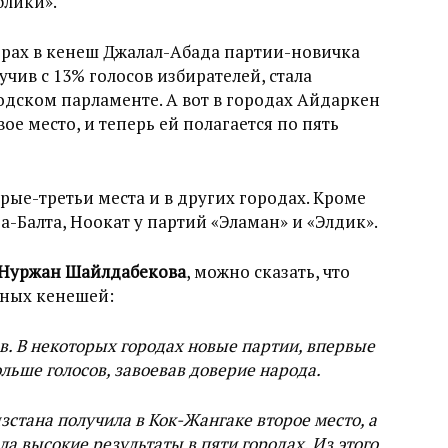
блики».
орах в кенеш Джалал-Абада партии-новичка
чив с 13% голосов избирателей, стала
одском парламенте. А вот в городах Айдаркен
ое место, и теперь ей полагается по пять
ые-третьи места и в других городах. Кроме
а-Балта, Ноокат у партий «Эламан» и «Элдик».
Нуржан Шайлдабекова
, можно сказать, что
тных кенешей:
в. В некоторых городах новые партии, впервые
льше голосов, завоевав доверие народа.
стана получила в Кок-Жангаке второе место, а
 высокие результаты в пяти городах. Из этого