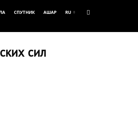
ЛА
СПУТНИК
АШАР
RU
ских сил