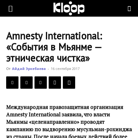
KLOOP.KG
Amnesty International:
—
«События в Мьянме —
этническая чистка»
Новости
От
Айдай Эркебаева
-
16 сентября 2017
Кыргызстана
Международная правозащитная организация
Amnesty International заявила, что власти
Мьянмы «целенаправленно» проводят
кампанию по выдворению мусульман-рохинджа
из страны. После начала боевых действий более