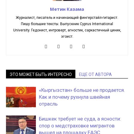
Метин Казама
Журналист, писатель и начинающий фингерстайл-гитарист.
Пишу большие тексты. Выпускник Cyprus International
University. Гедонист, интроверт, агностик, саркастичный циник,
эгоист.
ЭТО МОЖЕТ БЫТЬ ИНТЕРЕСНО
ЕЩЕ ОТ АВТОРА
«Кыргызстан» больше не продается.
Как и почему рухнула швейная
отрасль
Бишкек требует не суда, а ясности:
спор о медстраховке мигрантов
вышел на площадку ЕАЭС