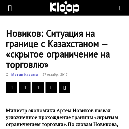
KLOOP.KG
Новиков: Ситуация на
—
границе с Казахстаном —
«скрытое ограничение на
Новости
торговлю»
От
Метин Казама
-
27 октября 2017
Кыргызстана
Министр экономики Артем Новиков назвал
усложненное прохождение границы «скрытым
ограничением торговли». По словам Новикова,