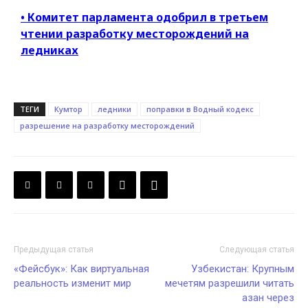
• Комитет парламента одобрил в третьем
чтении разработку месторождений на
ледниках
ТЕГИ
Кумтор
ледники
поправки в Водный кодекс
разрешение на разработку месторождений
Предыдущая статья
Следующая статья
«Фейсбук»: Как виртуальная
Узбекистан: Крупным
реальность изменит мир
мечетям разрешили читать
азан через