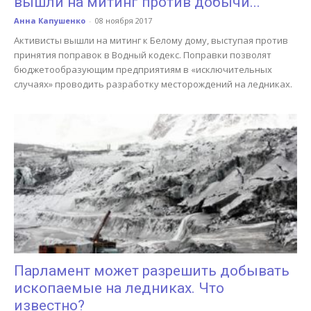
вышли на митинг против добычи...
Анна Капушенко
-
08 ноября 2017
Активисты вышли на митинг к Белому дому, выступая против
принятия поправок в Водный кодекс. Поправки позволят
бюджетообразующим предприятиям в «исключительных
случаях» проводить разработку месторождений на ледниках.
Парламент может разрешить добывать
ископаемые на ледниках. Что
известно?