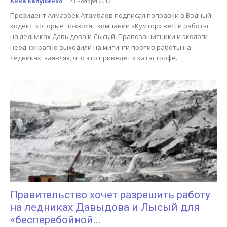
Анна Капушенко
-
23 ноября 2017
Президент Алмазбек Атамбаев подписал поправки в Водный
кодекс, которые позволят компании «Кумтор» вести работы
на ледниках Давыдова и Лысый. Правозащитники и экологи
неоднократно выходили на митинги против работы на
ледниках, заявляя, что это приведет к катастрофе.
Правительство хочет разрешить работу
на ледниках Давыдова и Лысый для
«бесперебойной...