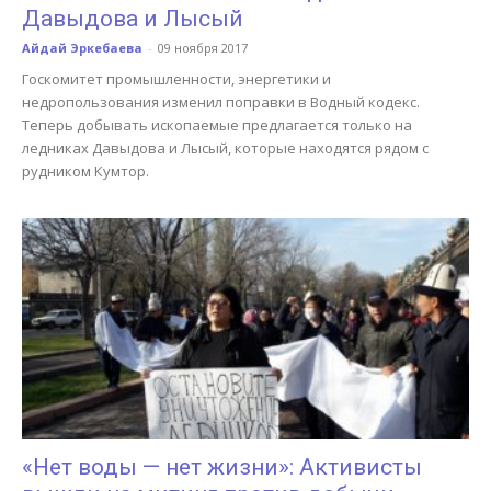
Давыдова и Лысый
Айдай Эркебаева
-
09 ноября 2017
Госкомитет промышленности, энергетики и
недропользования изменил поправки в Водный кодекс.
Теперь добывать ископаемые предлагается только на
ледниках Давыдова и Лысый, которые находятся рядом с
рудником Кумтор.
«Нет воды — нет жизни»: Активисты