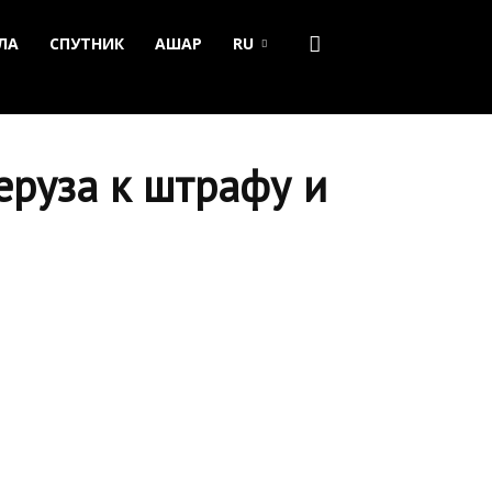
ЛА
СПУТНИК
АШАР
RU
еруза к штрафу и