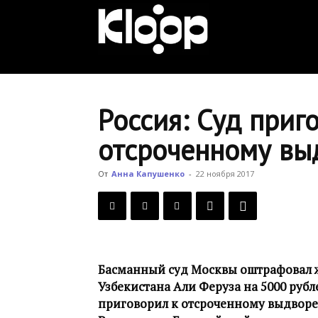
KLOOP.KG
—
Россия: Суд приг
отсроченному в
Новости
От
Анна Капушенко
-
22 ноября 2017
Кыргызстана
Басманный суд Москвы оштрафовал ж
Узбекистана Али Феруза на 5000 руб
приговорил к отсроченному выдворен