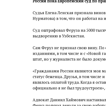
России пока Европейский суд по прав
Судья Елена Ленская признала винов
Нурматова) в том, что он работал на 
Суд оштрафовал Феруза на 5000 тыся
выдворению в Узбекистан.
Сам Феруз не признал свою вину. По
изданиями, в том числе и с «Новой га
штат, но у журналиста не было докум
«Гражданами России являются моя мать
статус беженца. Друзья, в том числе 
являлось оплатой труда. Когда я оста
официально я не был трудоустроен»,
Адвокат Даниил Хаймович настаивал на
Феруз получал деньги за свою работу