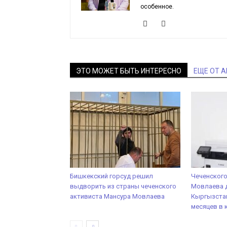
особенное.
ЭТО МОЖЕТ БЫТЬ ИНТЕРЕСНО
ЕЩЕ ОТ 
Бишкекский горсуд решил
Чеченского
выдворить из страны чеченского
Мовлаева 
активиста Мансура Мовлаева
Кыргызстан
месяцев в 