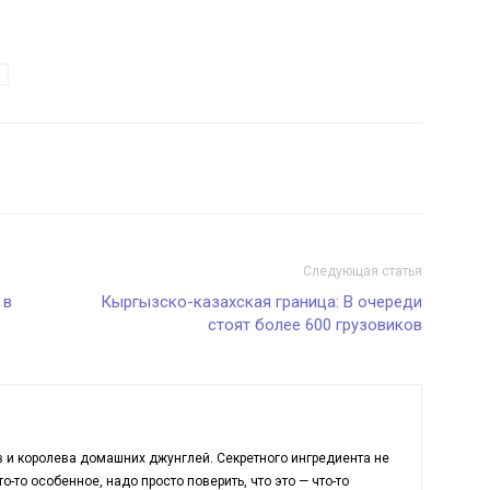
Следующая статья
 в
Кыргызско-казахская граница: В очереди
стоят более 600 грузовиков
в и королева домашних джунглей. Секретного ингредиента не
о-то особенное, надо просто поверить, что это — что-то