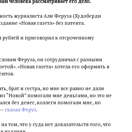
ам человека рассматривает его дело.
ность журналиста Али Феруза (Худоберди
издание «Новая газета» без патента.
ч рублей и приговорил к отсроченному
 словам Феруза, он сотрудничал с разными
зетой». «Новая газета» хотела его оформить в
ентов.
, брат и сестра, но мне все равно не дали
и из “Новой” помогали мне деньгами, но это не
вался без денег, коллеги помогали мне, но
 —
сказал Феруз
.
 том, что у суда нет доказательств того, что
 в издании.