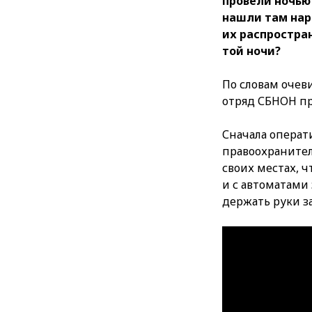
провели ночью
нашли там нар
их распростра
той ночи?
По словам очев
отряд СБНОН пр
Сначала операт
правоохранител
своих местах, 
и с автоматами 
держать руки за