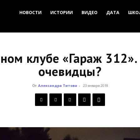
НОВОСТИ
ИСТОРИИ
ВИДЕО
ДАТА
ШКО
ном клубе «Гараж 312».
очевидцы?
От
Александра Титова
-
23 января 2018