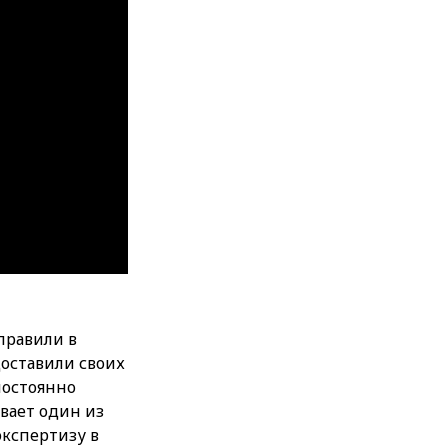
правили в
доставили своих
постоянно
ывает один из
экспертизу в