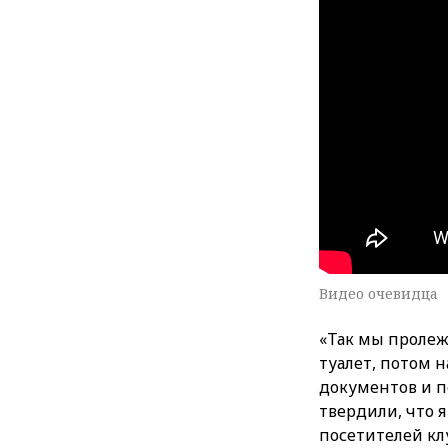
Видео очевидца
«Так мы пролеж
туалет, потом н
документов и п
твердили, что я
посетителей кл