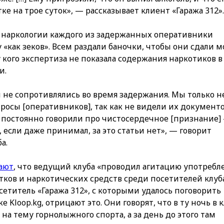
тке на трое суток», — рассказывает клиент «Гаража 312»
 в наркологии каждого из задержанных оперативники
 «как зеков». Всем раздали баночки, чтобы они сдали м
 у кого экспертиза не показала содержания наркотиков в
и.
 не сопротивлялись во время задержания. Мы только н
росы [оперативников], так как не видели их документо
и постоянно говорили про чистосердечное [признание]
, если даже принимал, за это статьи нет», — говорит
а.
ают
, что ведущий клуба «проводил агитацию употребл
ков и наркотических средств среди посетителей клуба
сетитель «Гаража 312», с которыми удалось поговорить
 Kloop.kg, отрицают это. Они говорят, что в ту ночь в 
на тему горнолыжного спорта, а за день до этого там