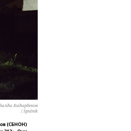
былды Кадырбеков
/ Sputnik
ов (СБНОН)