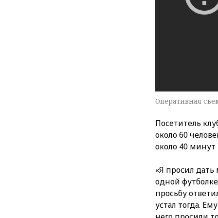
Оперативная съе
Посетитель клуб
около 60 челов
около 40 минут 
«Я просил дать 
одной футболке.
просьбу ответил
устал тогда. Ем
него просили то