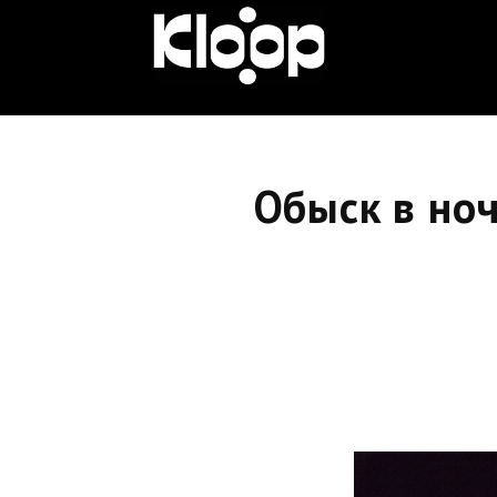
KLOOP.KG
—
Обыск в ноч
Новости
Кыргызстана