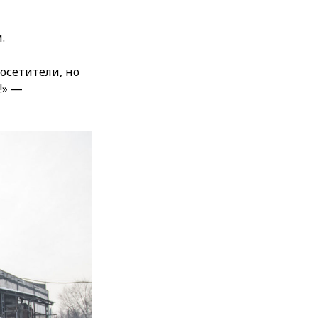
.
посетители, но
!» —