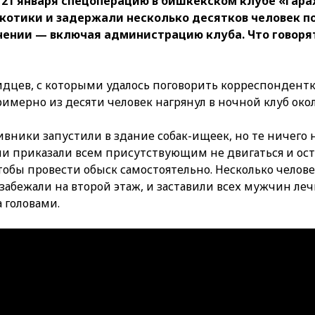
 21 января спецоперацию в бишкекском клубе «Гара
котики и задержали несколько десятков человек п
нении — включая администрацию клуба. Что говоря
идцев, с которыми удалось поговорить корреспондентке
имерно из десяти человек нагрянул в ночной клуб окол
ивники запустили в здание собак-ищеек, но те ничего 
и приказали всем присутствующим не двигаться и ост
чтобы провести обыск самостоятельно. Несколько челов
забежали на второй этаж, и заставили всех мужчин леч
 головами.