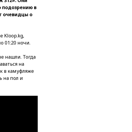
ж 312». Они
о подозрению в
т очевидцы о
 Kloop.kg,
о 01:20 ночи.
не нашли. Тогда
аваться на
ек в камуфляже
ь на пол и