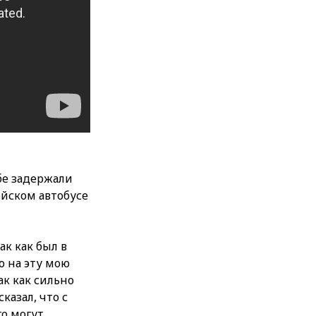
убе задержали
ейском автобусе
ак как был в
о на эту мою
ак как сильно
казал, что с
го могут