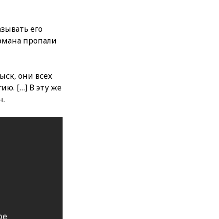
азывать его
армана пропали
ыск, они всех
ию. […] В эту же
н.