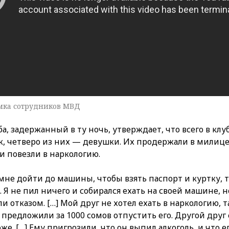
мка сотрудников МВД
а, задержанный в ту ночь, утверждает, что всего в кл
ек, четверо из них — девушки. Их продержали в милиц
и повезли в наркологию.
мне дойти до машины, чтобы взять паспорт и куртку, т
 Я не пил ничего и собирался ехать на своей машине, н
и отказом. […] Мой друг не хотел ехать в наркологию, т
у предложили за 1000 сомов отпустить его. Другой друг с
же. […] Ему пригрозили, что он выпил алкоголь, и что е