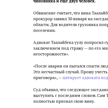
чиновника и еще двух человек.
Обвинение считает, что вина Таалайб
прокурор заявил 30 января на засед
области. Для водителя грузовика поп
поселении.
Адвокат Таалайбека уулу попросил су
заключением под стражу — по его м
неосторожности».
«После аварии он пытался спасти лю
Это несчастный случай. Прошу учест
приговора», —
цитирует адвоката изд
Суд объявил, что следующее заседан
выступить с последним словом. Сам Т
полностью признал свою вину.