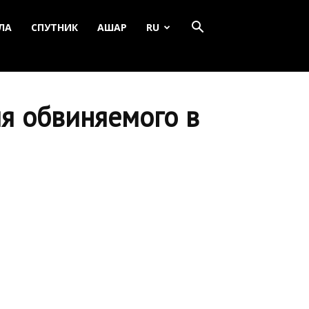
ЛА
СПУТНИК
АШАР
RU
я обвиняемого в