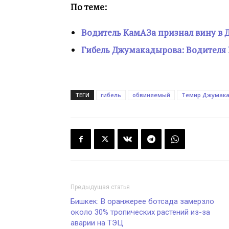
По теме:
Водитель КамАЗа признал вину в 
Гибель Джумакадырова: Водителя
ТЕГИ
гибель
обвиняемый
Темир Джумак
Предыдущая статья
Бишкек: В оранжерее ботсада замерзло
около 30% тропических растений из-за
аварии на ТЭЦ