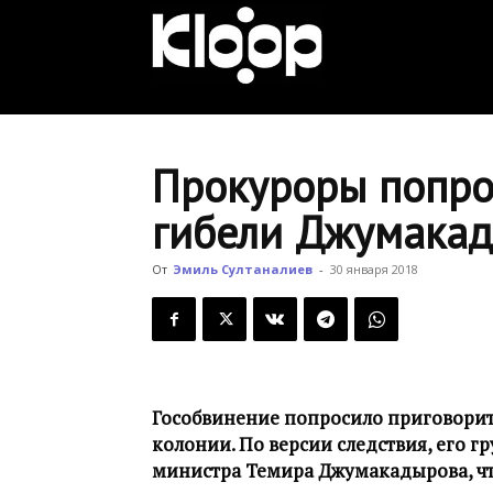
KLOOP.KG
—
Прокуроры попро
гибели Джумака
Новости
От
Эмиль Султаналиев
-
30 января 2018
Кыргызстана
Гособвинение попросило приговорить
колонии. По версии следствия, его г
министра Темира Джумакадырова, чт