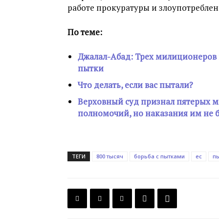
работе прокуратуры и злоупотреблен
По теме:
Джалал-Абад: Трех милиционеров 
пытки
Что делать, если вас пытали?
Верховный суд признал пятерых
полномочий, но наказания им не 
ТЕГИ
800 тысяч
борьба с пытками
ес
п