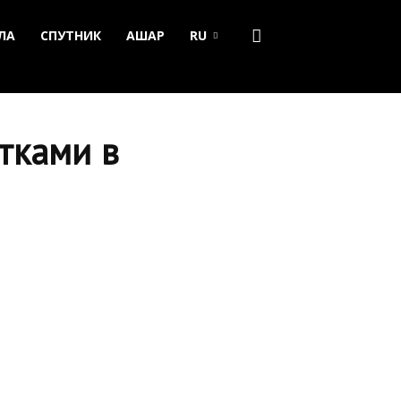
ЛА
СПУТНИК
АШАР
RU
ытками в