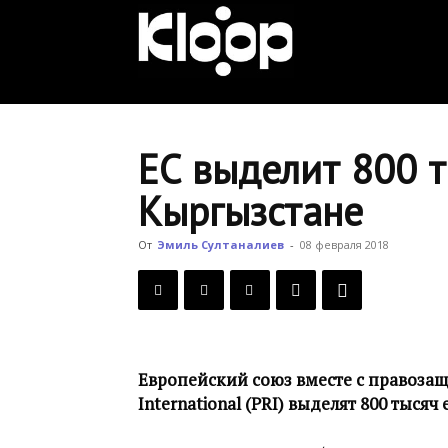
KLOOP.KG
—
ЕС выделит 800 т
Кыргызстане
Новости
От
Эмиль Султаналиев
-
08 февраля 2018
Кыргызстана
Европейский союз вместе с правозащ
International (PRI) выделят 800 тыся