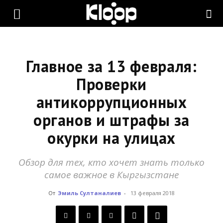
KLOOP.KG
—
Главное за 13 февраля:
Проверки
антикоррупционных
Новости
органов и штрафы за
окурки на улицах
Кыргызстана
Обзор для тех, кто хочет знать только
самое важное в Кыргызстане
От
Эмиль Султаналиев
-
13 февраля 2018