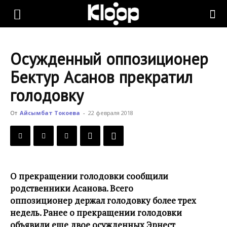
KLOOP.KG
Осужденный оппозиционер
—
Бектур Асанов прекратил
голодовку
Новости
От
Айсымбат Токоева
-
22 февраля 2018
Кыргызстана
О прекращении голодовки сообщили
родственники Асанова. Всего
оппозиционер держал голодовку более трех
недель. Ранее о прекращении голодовки
объявили еще двое осужденных Эрнест