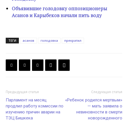
Объявившие голодовку оппозиционеры
Асанов и Карыбеков начали пить воду
ТЕГИ
асанов
голодовка
прекратил
Предыдущая статья
Следующая статья
Парламент на месяц
«Ребенок родился мертвым»
продлил работу комиссии по
— мать заявила о
изучению причин аварии на
невиновности в смерти
ТЭЦ Бишкека
новорожденного