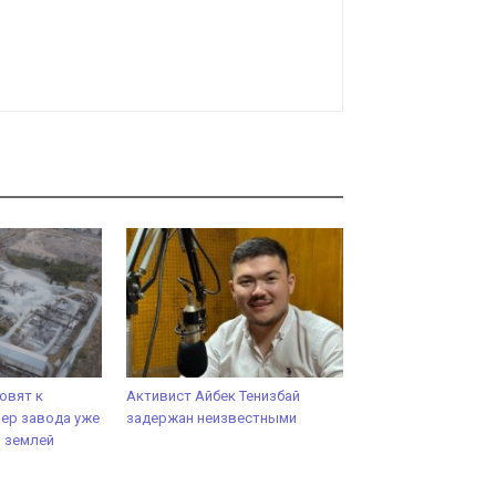
овят к
Активист Айбек Тенизбай
ер завода уже
задержан неизвестными
ь землей