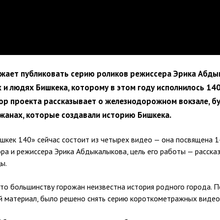
лжает публиковать серию роликов режиссера Эрика Абды
 и людях Бишкека, которому в этом году исполнилось 140
ор проекта рассказывает о железнодорожном вокзале, б
жанах, которые создавали историю Бишкека.
ишкек 140» сейчас состоит из четырех видео — она посвящена 1
ора и режиссера Эрика Абдыкалыкова, цель его работы — расска
ы.
что большинству горожан неизвестна история родного города. П
й материал, было решено снять серию короткометражных видео»