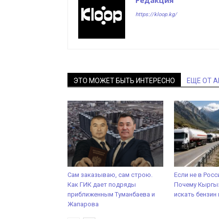
Редакция
https://kloop.kg/
ЭТО МОЖЕТ БЫТЬ ИНТЕРЕСНО
ЕЩЕ ОТ 
Сам заказываю, сам строю.
Если не в Росс
Как ГИК дает подряды
Почему Кыргыз
приближенным Туманбаева и
искать бензин 
Жапарова