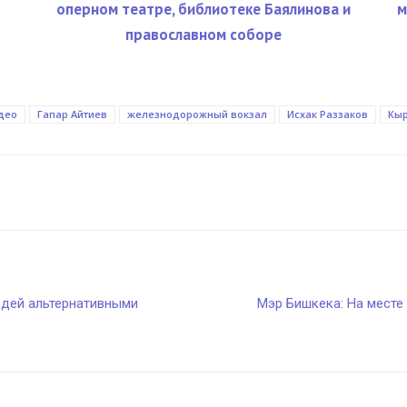
оперном театре, библиотеке Баялинова и
м
православном соборе
део
Гапар Айтиев
железнодорожный вокзал
Исхак Раззаков
Кыр
юдей альтернативными
Мэр Бишкека: На месте