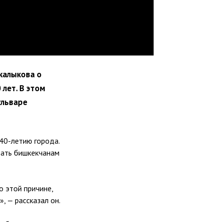
калыкова о
 лет. В этом
ульваре
40-летию города.
зать бишкекчанам
о этой причине,
, — рассказал он.