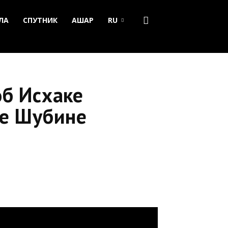
ЛА
СПУТНИК
АШАР
RU
об Исхаке
ре Шубине