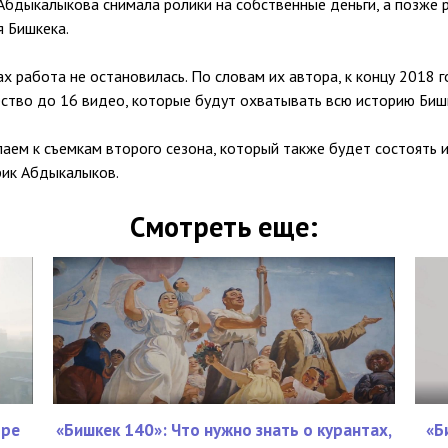
Абдыкалыкова снимала ролики на собственные деньги, а позже 
 Бишкека.
х работа не остановилась. По словам их автора, к концу 2018 
ество до 16 видео, которые будут охватывать всю историю Биш
аем к съемкам второго сезона, который также будет состоять 
рик Абдыкалыков.
Смотреть еще:
тре
«Бишкек 140»: Что нужно знать о курантах,
«Б