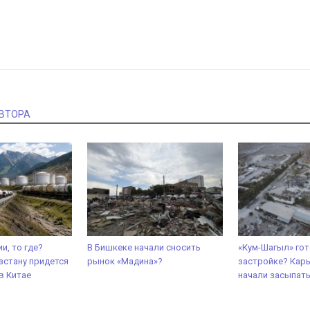
АВТОРА
ии, то где?
В Бишкеке начали сносить
«Кум-Шагыл» гот
стану придется
рынок «Мадина»?
застройке? Карь
в Китае
начали засыпат