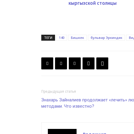
кыргызской столицы
ТЕГИ
140
Бишкек
бульвар Эркиндик
Ви
Предыдущая статья
Знахарь Зайналиев продолжает «лечить» л
методами. Что известно?