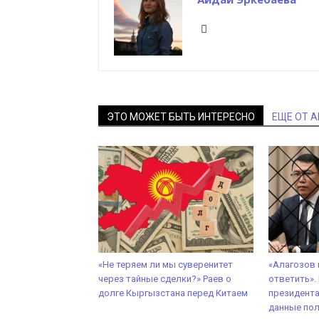
ЭТО МОЖЕТ БЫТЬ ИНТЕРЕСНО
ЕЩЕ ОТ 
«Не теряем ли мы суверенитет
«Алагозов
через тайные сделки?» Раев о
ответить».
долге Кыргызстана перед Китаем
президент
данные пол