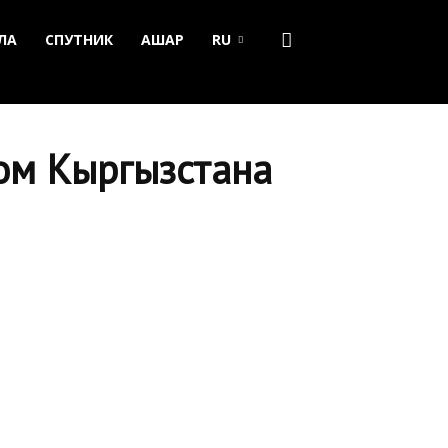
ЛА
СПУТНИК
АШАР
RU
вом Кыргызстана