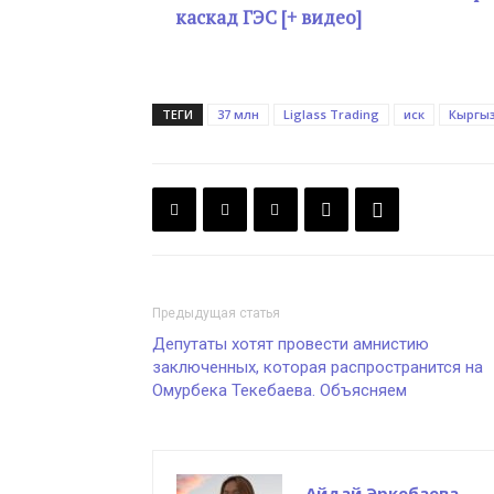
каскад ГЭС [+ видео]
ТЕГИ
37 млн
Liglass Trading
иск
Кыргыз
Предыдущая статья
Депутаты хотят провести амнистию
заключенных, которая распространится на
Омурбека Текебаева. Объясняем
Айдай Эркебаева