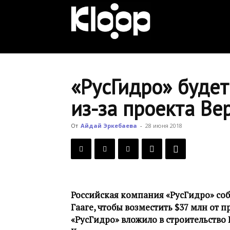
KLOOP.KG
—
«РусГидро» будет
из-за проекта Ве
Новости
От
Айдай Эркебаева
-
28 июня 2018
Кыргызстана
Российская компания «РусГидро» соб
Гааге, чтобы возместить $37 млн от 
«РусГидро» вложило в строительство