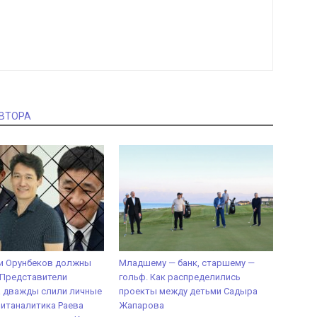
АВТОРА
 и Орунбеков должны
Младшему — банк, старшему —
 Представители
гольф. Как распределились
а дважды слили личные
проекты между детьми Садыра
итаналитика Раева
Жапарова