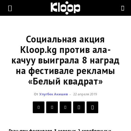
KLOOP.KG
—
Социальная акция
Kloop.kg против ала-
качуу выиграла 8 наград
Новости
на фестивале рекламы
«Белый квадрат»
Кыргызстана
От
Улугбек Акишев
-
22 апреля 2019
Гран-при фестиваля, 3 золотых, 2 серебряных и