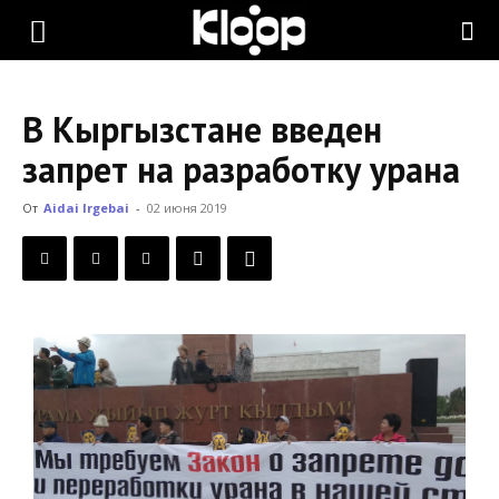
KLOOP.KG
В Кыргызстане введен
—
запрет на разработку урана
От
Aidai Irgebai
-
02 июня 2019
Новости
Кыргызстана