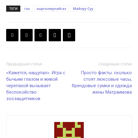
ТЕГИ
газ
кыргызмунайгаз
Майлуу-Суу
Предыдущая статья
Следующая статья
«Кажется, нащупал». Игра с
Просто факты: сколько
бычьим глазом и живой
стоят люксовые часы,
черепахой вызывает
брендовые сумки и одежда
беспокойство
жены Матраимова
зоозащитников