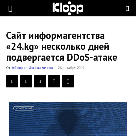
KLOOP.KG
Сайт информагентства
—
«24.kg» несколько дней
подвергается DDoS-атаке
Новости
От
Айзирек Иманалиева
-
26 декабря 2019
Кыргызстана