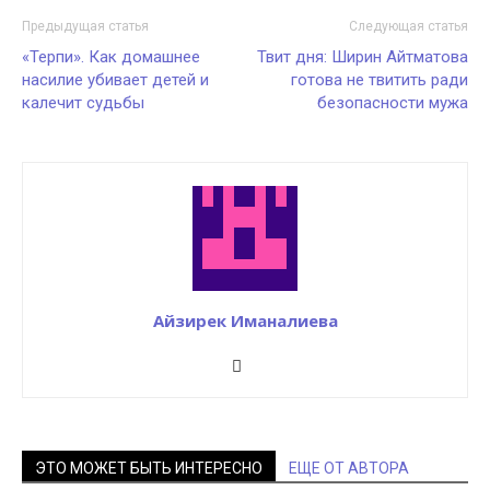
Предыдущая статья
Следующая статья
«Терпи». Как домашнее
Твит дня: Ширин Айтматова
насилие убивает детей и
готова не твитить ради
калечит судьбы
безопасности мужа
Айзирек Иманалиева
ЭТО МОЖЕТ БЫТЬ ИНТЕРЕСНО
ЕЩЕ ОТ АВТОРА