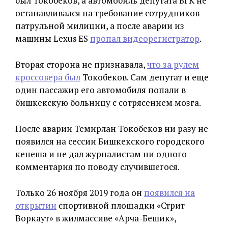
был Токобеков, а автомобиль депутата БГК не
останавливался на требование сотрудников
патрульной милиции, а после аварии из
машины Lexus ES
пропал видеорегистратор
.
Вторая сторона не признавала,
что за рулем
кроссовера был
Токобеков. Сам депутат и еще
один пассажир его автомобиля попали в
бишкекскую больницу с сотрясением мозга.
После аварии Темирлан Токобеков ни разу не
появился на сессии Бишкекского городского
кенеша и не дал журналистам ни одного
комментария по поводу случившегося.
Только 26 ноября 2019 года он
появился на
открытии
спортивной площадки «Стрит
Воркаут» в жилмассиве «Арча-Бешик»,