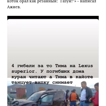
коток орал как резанный: “Газуй!”» – написал
Ажиев.