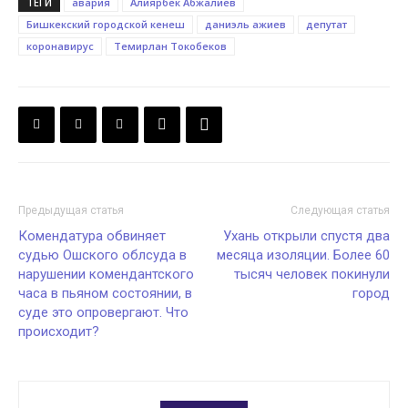
ТЕГИ
авария
Алиярбек Абжалиев
Бишкекский городской кенеш
даниэль ажиев
депутат
коронавирус
Темирлан Токобеков
Предыдущая статья
Следующая статья
Комендатура обвиняет
Ухань открыли спустя два
судью Ошского облсуда в
месяца изоляции. Более 60
нарушении комендантского
тысяч человек покинули
часа в пьяном состоянии, в
город
суде это опровергают. Что
происходит?