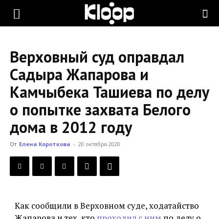
KLOOP.KG
Верховный суд оправдал
—
Садыра Жапарова и
Камчыбека Ташиева по делу
Новости
о попытке захвата Белого
дома в 2012 году
Кыргызстана
От
Елена Короткова
-
20 октября 2020
Как сообщили в Верховном суде, ходатайство
Жапарова и тех, кто
проходил с ним
по делу о