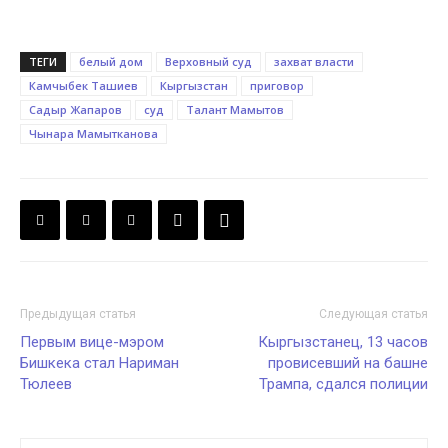
ТЕГИ
белый дом
Верховный суд
захват власти
Камчыбек Ташиев
Кыргызстан
приговор
Садыр Жапаров
суд
Талант Мамытов
Чынара Мамытканова
Предыдущая статья
Следующая статья
Первым вице-мэром
Кыргызстанец, 13 часов
Бишкека стал Нариман
провисевший на башне
Тюлеев
Трампа, сдался полиции