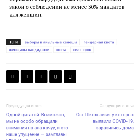
закон о соблюдении не менее 30% мандатов
для женщин.
ТЕГИ
выборы в айыльные кенеши
гендерная квота
женщины-кандидатки
квота
село орок
Предыдущая статья
Следующая статья
Одной цитатой: Возможно,
Ош: Школьники, у которых
мы не особо обращали
выявили COVID-19,
внимания на ала качуу, и это
заразились дома
наше упущение — замглавы