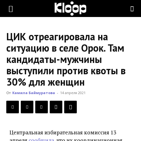
KLOOP.KG
ЦИК отреагировала на
—
ситуацию в селе Орок. Там
кандидаты-мужчины
Новости
выступили против квоты в
30% для женщин
Кыргызстана
От
Камила Баймуратова
-
14 апреля 2021
Центральная избирательная комиссия 13
апреля
сообщила
, что их координационная