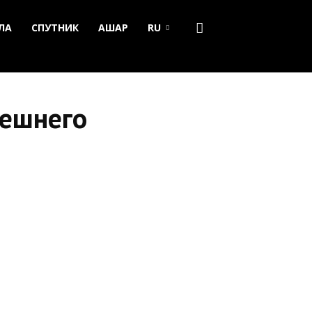
ЛА
СПУТНИК
АШАР
RU
нешнего