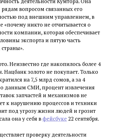
ачность деятельности Кумтора. Она
ь рядам вопросом связанных его
ностью под внешним управлением, в
е «почему никто не отчитывается о
ности компании, которая обеспечивает
ловины экспорта и пятую часть
 страны».
ото. Неизвестно где накопилось более 4
. Нацбанк золото не покупает. Только
ратился на 7,5 млрд сомов, а за 4
 По данным СМИ, процент извлечения
оставок запчастей и механизмов не
ет к нарушению процессов и техники
авит под угрозу жизни людей и грозит
ала она у себя в
фейсбуке
22 сентября.
существляет проверку деятельности