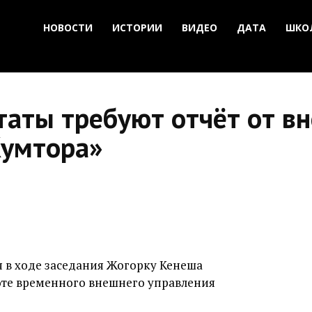
НОВОСТИ
ИСТОРИИ
ВИДЕО
ДАТА
ШКО
таты требуют отчёт от в
Кумтора»
я в ходе заседания Жогорку Кенеша
оте временного внешнего управления