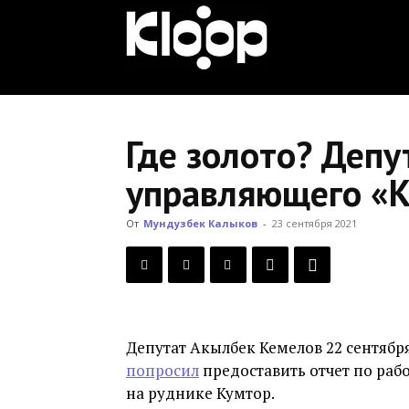
KLOOP.KG
—
Где золото? Депу
управляющего «
Новости
От
Мундузбек Калыков
-
23 сентября 2021
Кыргызстана
Депутат Акылбек Кемелов 22 сентябр
попросил
предоставить отчет по раб
на руднике Кумтор.