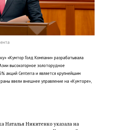
мента
очку» «Кумтор Голд Компани» разрабатывала
Азии высокогорное золоторудное
% акций Centerra и является крупнейшим
траны ввели внешнее управление на «Кумторе»,
ка Наталья Никитенко указала на