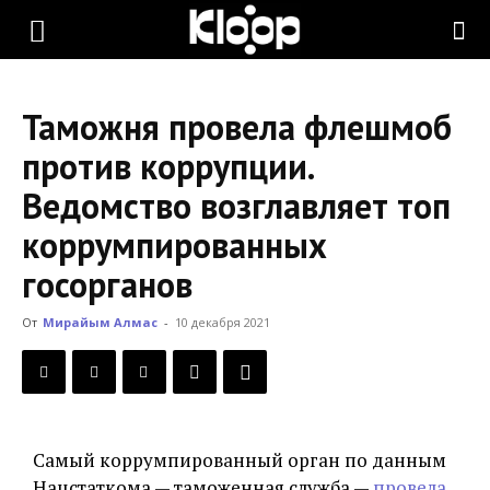
KLOOP.KG
Таможня провела флешмоб
—
против коррупции.
Ведомство возглавляет топ
Новости
коррумпированных
госорганов
Кыргызстана
От
Мирайым Алмас
-
10 декабря 2021
Самый коррумпированный орган по данным
Нацстаткома — таможенная служба —
провела