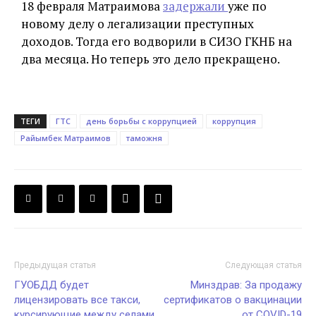
18 февраля Матраимова
задержали
уже по
новому делу о легализации преступных
доходов. Тогда его водворили в СИЗО ГКНБ на
два месяца. Но теперь это дело прекращено.
ТЕГИ
ГТС
день борьбы с коррупцией
коррупция
Райымбек Матраимов
таможня
Предыдущая статья
Следующая статья
ГУОБДД будет
Минздрав: За продажу
лицензировать все такси,
сертификатов о вакцинации
курсирующие между селами
от COVID-19