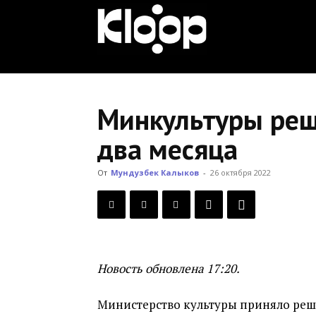
KLOOP.KG
—
Минкультуры реш
два месяца
Новости
От
Мундузбек Калыков
-
26 октября 2022
Кыргызстана
Новость обновлена 17:20.
Министерство культуры приняло реш