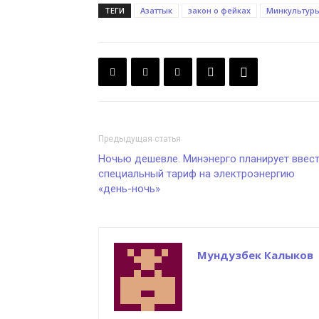
ТЕГИ
Азаттык
закон о фейках
Минкультур
Предыдущая статья
Ночью дешевле. Минэнерго планирует ввес
специальный тариф на электроэнергию
«день-ночь»
Мундузбек Калыков