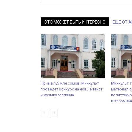
ЭТО МОЖЕТ БЫТЬ ИНТЕРЕСНО
ЕЩЕ ОТ 
Приз в 1,5 млн сомов. Минкульт
Минкульт т
проведет конкурс на новые текст
материал о
и музыку госгимна
политтехн
штабом Жа