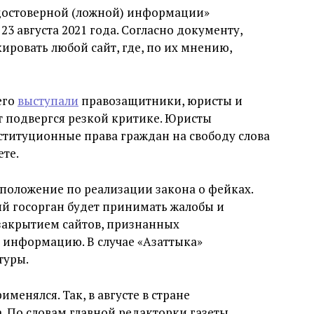
достоверной (ложной) информации»
3 августа 2021 года. Согласно документу,
кировать любой сайт, где, по их мнению,
его
выступали
правозащитники, юристы и
т подвергся резкой критике. Юристы
нституционные права граждан на свободу слова
ете.
положение по реализации закона о фейках.
й госорган будет принимать жалобы и
закрытием сайтов, признанных
информацию. В случае «Азаттыка»
туры.
менялся. Так, в августе в стране
ca. По словам главной редакторки газеты