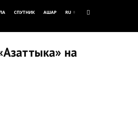
ЛА
СПУТНИК
АШАР
RU
«Азаттыка» на