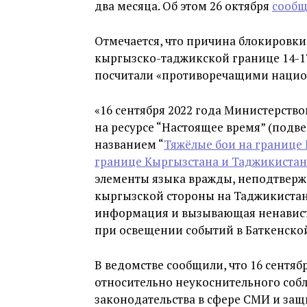
два месяца. Об этом 26 октября
сооб
Отмечается, что причина блокировки
кыргызско-таджикской границе 14-17
посчитали «противоречащими нацио
«16 сентября 2022 года Министерств
на ресурсе “Настоящее время” (подв
названием “
Тяжёлые бои на границе
границе Кыргызстана и Таджикистан
элементы языка вражды, неподтвер
кыргызской стороны на Таджикистан
информация и вызывающая ненавист
при освещении событий в Баткенской
В ведомстве сообщили, что 16 сентя
относительно неукоснительного со
законодательства в сфере СМИ и за