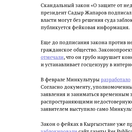
Скандальный закон «О защите от не
президент Садыр Жапаров подписал 2
власти могут без решения суда забло
публикуется фейковая информация.
Еще до подписания закона против н
гражданское общество. Законопроек
отмечали
, что он грубо нарушает ко
и устанавливает госцензуру в интерн
В феврале Минкультуры
разработало
Согласно документу, уполномоченны
заявления и заниматься временным 
распространяющими недостоверную 
заявителем выступило само Минкуль
Закон о фейках в Кыргызстане уже при
заблокировали
сайт газеты Res Publi