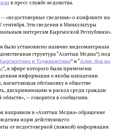
щили
в пресс-службе ведомства.
 — «недостоверные сведения» о конфликте на
 сентября. Эти сведения в Минкультуры
нальным интересам Кыргызской Республики».
ом было установлено наличие видеоматериала
едомственная структура “Азаттык Медиа”) под
 Кыргызстана и Таджикистана
” и “
Азия: бои на
а
”, в эфире которого были применены
жденная информация о якобы нападении
, нагнетающая обстановку в обществе
ь, дискриминацию и раскол среди граждан
 области», — говорится в сообщении.
бря направили в «Азаттык Медиа» обращение
блюдения норм действующего
щиты от недостоверной (ложной) информации