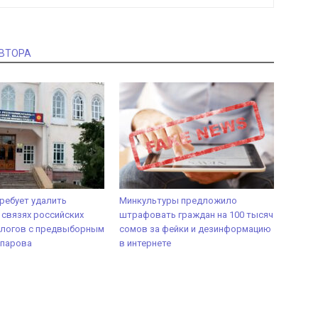
АВТОРА
ребует удалить
Минкультуры предложило
 связях российских
штрафовать граждан на 100 тысяч
ологов с предвыборным
сомов за фейки и дезинформацию
парова
в интернете