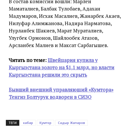
В состав комиссии вошли: Марлен
Маматалиев, Балбак Тулобаев, Адахан
Мадумаров, Исхак Масалиев, Жанарбек Акаев,
Нилуфар Алимжанова, Надира Нарматова,
Нурланбек Шакиев, Марат Мураталиев,
Улугбек Ормонов, Шайлообек Атазов,
Арсланбек Малиев и Максат Сарбагышев.
Читать по теме:
Швейцария купила у
Кыргызстана золото на $1,1 млрд, но власти
Кыргызстана решили это скрыть
Бывший внешний управляющий «Кумтора»
Тенгиз Болтурук водворен в СИЗО
ТЕГИ
кабар
Кумтор
Садыр Жапаров