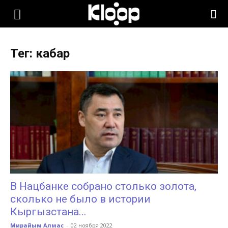
KLOOP.KG
Тег: кабар
—
Новости
Кыргызстана
В Нацбанке собрано столько золота,
сколько не было в истории
Кыргызстана...
Мирайым Алмас
-
02 ноября 2022