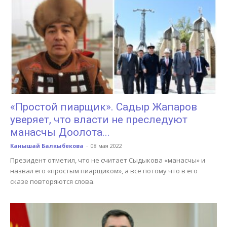
«Простой пиарщик». Садыр Жапаров
уверяет, что власти не преследуют
манасчы Доолота...
Канышай Балкыбекова
-
08 мая 2022
Президент отметил, что не считает Сыдыкова «манасчы» и
назвал его «простым пиарщиком», а все потому что в его
сказе повторяются слова.