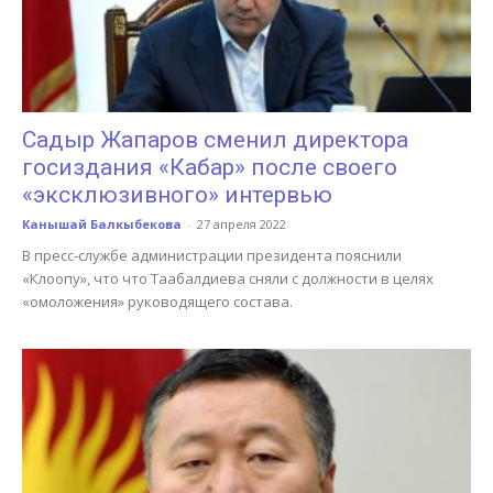
Садыр Жапаров сменил директора
госиздания «Кабар» после своего
«эксклюзивного» интервью
Канышай Балкыбекова
-
27 апреля 2022
В пресс-службе администрации президента пояснили
«Клоопу», что что Таабалдиева сняли с должности в целях
«омоложения» руководящего состава.