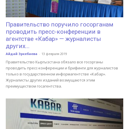
Правительство поручило госорганам
проводить пресс-конференции в
агентстве «Кабар» — журналисты
других...
Айдай Эркебаева
-
13 февраля 2019
Правительство Кыргызстана обязало все госорганы
проводить пресс-конференции и брифинги для журналистов
только в государственном информагентстве «Кабар».
Журналисты других изданий возмущаются этим
преимуществом госагентства.