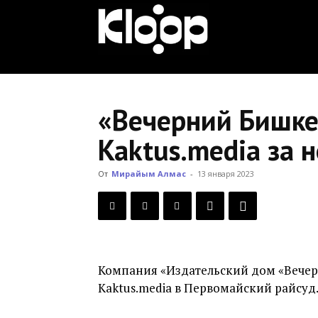
KLOOP.KG
—
«Вечерний Бишкек
Kaktus.media за 
Новости
От
Мирайым Алмас
-
13 января 2023
Кыргызстана
Компания «Издательский дом «Вечер
Kaktus.media в Первомайский райсуд