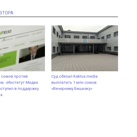
АВТОРА
н сомов против
Суд обязал Kaktus.media
в. «Институт Медиа
выплатить 1 млн сомов
ступил в поддержку
«Вечернему Бишкеку»
ia