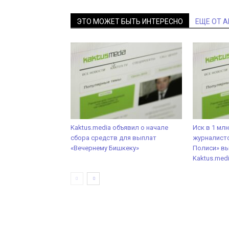
ЭТО МОЖЕТ БЫТЬ ИНТЕРЕСНО
ЕЩЕ ОТ 
Kaktus.mеdia объявил о начале
Иск в 1 мл
сбора средств для выплат
журналисто
«Вечернему Бишкеку»
Полиси» вы
Kaktus.med