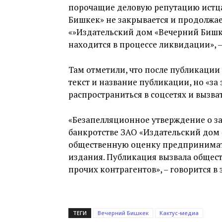
порочащие деловую репутацию истца
Бишкек» не закрывается и продолжа
«»Издательский дом «Вечерний Бишке
находится в процессе ликвидации», –
Там отметили, что после публикации 
текст и название публикации, но «за
распространиться в соцсетях и вызв
«Безапелляционное утверждение о з
банкротстве ЗАО «Издательский дом
общественную оценку предпринимат
издания. Публикация вызвала общес
прочих контрагентов», – говорится в 
ТЕГИ
Вечерний Бишкек
Кактус-медиа