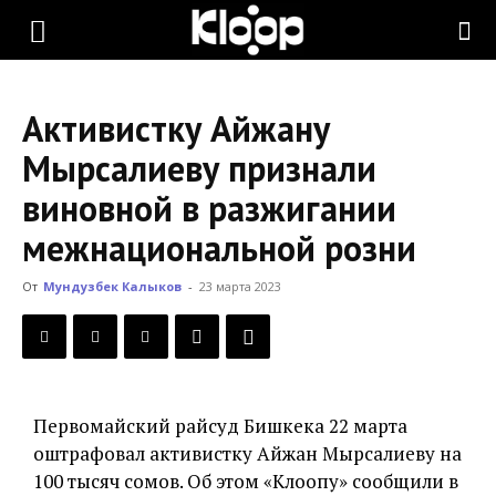
KLOOP.KG
Активистку Айжану
—
Мырсалиеву признали
виновной в разжигании
Новости
межнациональной розни
От
Мундузбек Калыков
-
23 марта 2023
Кыргызстана
Первомайский райсуд Бишкека 22 марта
оштрафовал активистку Айжан Мырсалиеву на
100 тысяч сомов. Об этом «Клоопу» сообщили в