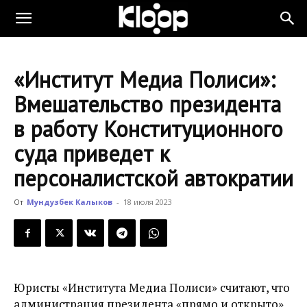
KLOOP.KG
«Институт Медиа Полиси»:
—
Вмешательство президента
в работу Конституционного
Новости
суда приведет к
персоналистской автократии
Кыргызстана
От
Мундузбек Калыков
-
18 июля 2023
Юристы «Института Медиа Полиси» считают, что
администрация президента «прямо и открыто»