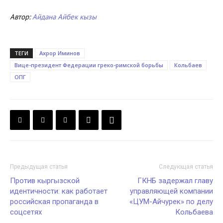
Автор:
Айдана Айбек кызы
ТЕГИ
Ахрор Иминов
Вице-президент Федерации греко-римской борьбы
Кольбаев
ОПГ
Предыдущая статья
Следующая статья
Против кыргызской
ГКНБ задержал главу
идентичности: как работает
управляющей компании
российская пропаганда в
«ЦУМ-Айчурек» по делу
соцсетях
Кольбаева