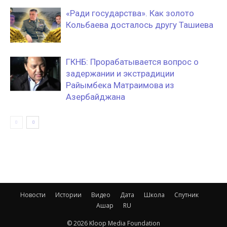
«Ради государства». Как золото
Кольбаева досталось другу Ташиева
ГКНБ: Прорабатывается вопрос о
задержании и экстрадиции
Райымбека Матраимова из
Азербайджана
Новости
Истории
Видео
Дата
Школа
Спутник
Ашар
RU
© 2026 Kloop Media Foundation