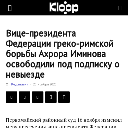
KLOOP.KG
Вице-президента
—
Федерации греко-римской
борьбы Ахрора Иминова
Новости
освободили под подписку о
невыезде
Кыргызстана
От
Редакция
-
23 ноября 2023
Первомайский районный суд 16 ноября изменил
меру пресечения вице-президенту Федерации