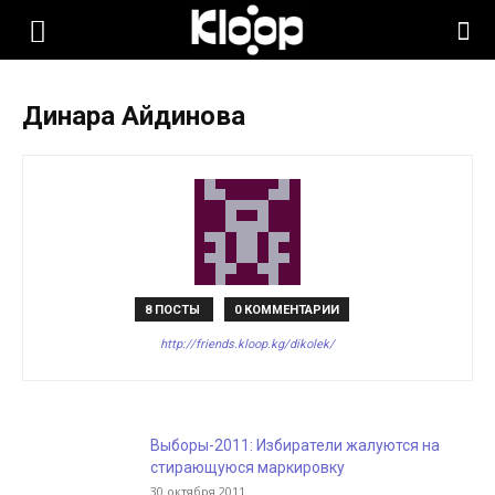
KLOOP.KG
Динара Айдинова
—
Новости
Кыргызстана
8 ПОСТЫ
0 КОММЕНТАРИИ
http://friends.kloop.kg/dikolek/
Выборы-2011: Избиратели жалуются на
стирающуюся маркировку
30 октября 2011