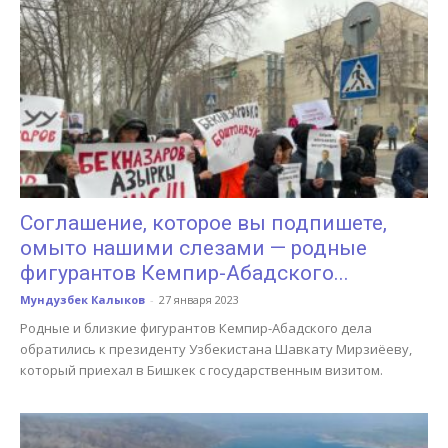
Соглашение, которое вы подпишете,
омыто нашими слезами — родные
фигурантов Кемпир-Абадского...
Мундузбек Калыков
-
27 января 2023
Родные и близкие фигурантов Кемпир-Абадского дела
обратились к президенту Узбекистана Шавкату Мирзиёеву,
который приехал в Бишкек с государственным визитом.