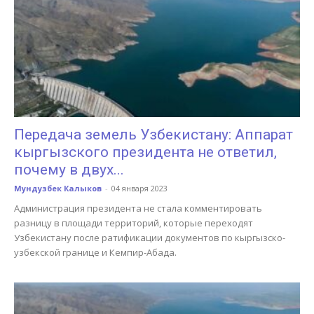
Передача земель Узбекистану: Аппарат
кыргызского президента не ответил,
почему в двух...
Мундузбек Калыков
-
04 января 2023
Администрация президента не стала комментировать
разницу в площади территорий, которые переходят
Узбекистану после ратификации документов по кыргызско-
узбекской границе и Кемпир-Абада.