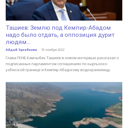
Ташиев: Землю под Кемпир-Абадом
надо было отдать, а оппозиция дурит
людям...
Айдай Эркебаева
-
19 ноября 2022
Глава ГКНБ Камчыбек Ташиев в новом интервью рассказал о
подписанных парламентом соглашениях по кыргызско-
узбекской границе и Кемпир-Абадскому водохранилищу.