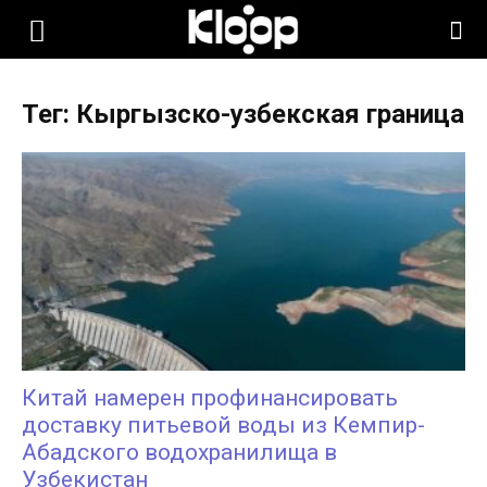
KLOOP.KG
Тег: Кыргызско-узбекская граница
—
Новости
Кыргызстана
Китай намерен профинансировать
доставку питьевой воды из Кемпир-
Абадского водохранилища в
Узбекистан