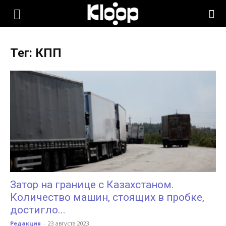
KLOOP.KG
Тег: КПП
—
Новости
Кыргызстана
Затор на границе с Казахстаном.
Количество машин, стоящих в пробке,
достигло...
Редакция
-
23 августа 2023