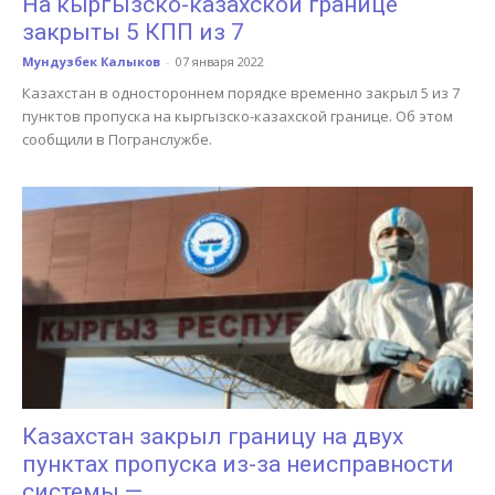
На кыргызско-казахской границе
закрыты 5 КПП из 7
Мундузбек Калыков
-
07 января 2022
Казахстан в одностороннем порядке временно закрыл 5 из 7
пунктов пропуска на кыргызско-казахской границе. Об этом
сообщили в Погранслужбе.
Казахстан закрыл границу на двух
пунктах пропуска из-за неисправности
системы —...