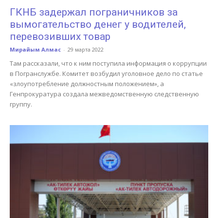
ГКНБ задержал пограничников за
вымогательство денег у водителей,
перевозивших товар
Мирайым Алмас
-
29 марта 2022
Там рассказали, что к ним поступила информация о коррупции
в Погранслужбе. Комитет возбудил уголовное дело по статье
«злоупотребление должностным положением», а
Генпрокуратура создала межведомственную следственную
группу.