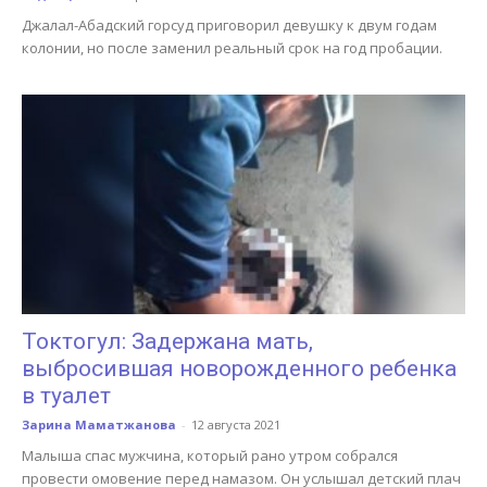
Джалал-Абадский горсуд приговорил девушку к двум годам
колонии, но после заменил реальный срок на год пробации.
Токтогул: Задержана мать,
выбросившая новорожденного ребенка
в туалет
Зарина Маматжанова
-
12 августа 2021
Малыша спас мужчина, который рано утром собрался
провести омовение перед намазом. Он услышал детский плач