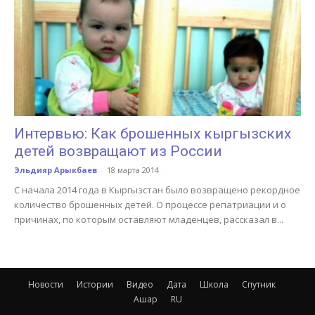
Интервью: Как брошенных кыргызских
детей возвращают из России
Эльдияр Арыкбаев
-
18 марта 2014
С начала 2014 года в Кыргызстан было возвращено рекордное
количество брошенных детей. О процессе репатриации и о
причинах, по которым оставляют младенцев, рассказал в...
Новости
Истории
Видео
Дата
Школа
Спутник
Ашар
RU