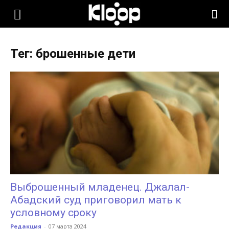
KLOOP.KG
Тег: брошенные дети
—
Новости
Кыргызстана
Выброшенный младенец. Джалал-
Абадский суд приговорил мать к
условному сроку
Редакция
-
07 марта 2024