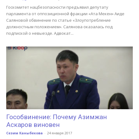
Госкомитет нацбезопасности предъявил депутату
парламента от оппозиционной фракции «Ата Мекен» Аиде
Саляновой обвинение по статье «Злоупотребление
должностным положением». Салянова оказалась под
подпиской о невыезде. Адвокат...
Гособвинение: Почему Азимжан
Аскаров виновен
Сезим Каныбекова
-
24 января 2017