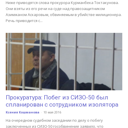
Ниже приводятся слова прокурора Курманбека Токтакунова.
Они взяты из его речи на суде над правозащитником
Азимжаном Аскаровым, обвиняемым в убийстве милиционера.
Речь приводится с...
Прокуратура: Побег из СИЗО-50 был
спланирован с сотрудником изолятора
Ксения Кошманова
-
10 мая 2016
На очередном судебном заседании по делу о побегу
заключенных из СИЗО-50 гособвинение заявило, что